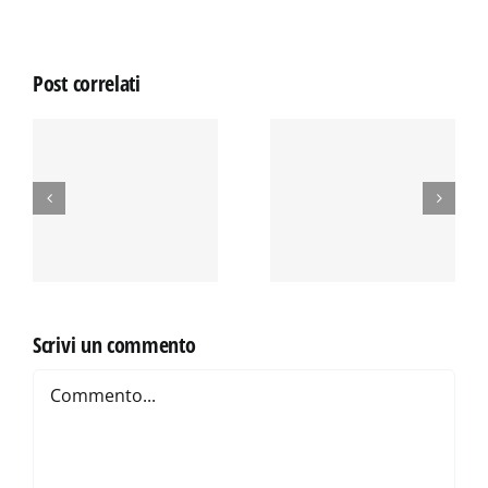
Post correlati
E
LE DONNE
Mostra
E
NELLA SHOAH
fotografica
Scrivi un commento
Commento